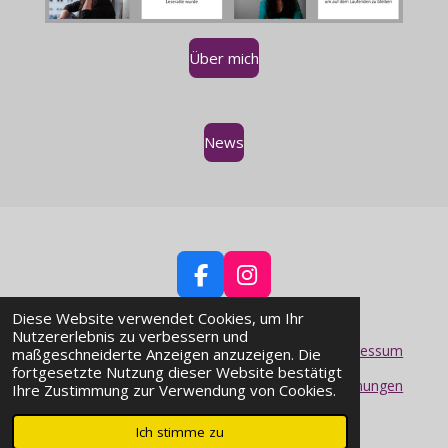
Über mich
News
F
I
a
n
Diese Website verwendet Cookies, um Ihr
c
s
Nutzererlebnis zu verbessern und
e
t
Impressum
maßgeschneiderte Anzeigen anzuzeigen. Die
b
a
fortgesetzte Nutzung dieser Website bestätigt
Datenschutzbestimmungen
Ihre Zustimmung zur Verwendung von Cookies.
o
g
© 2023 - 2026 Sophia Hunter
o
r
Ich stimme zu
k
a